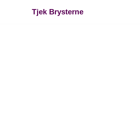
Tjek Brysterne
Spring
til
indhold