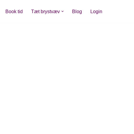
Book tid
Tæt brystvæv
Blog
Login