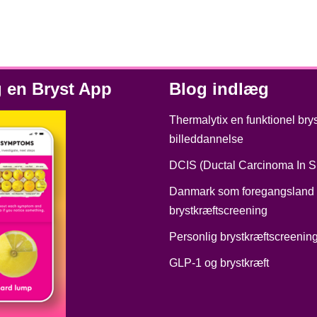
 en Bryst App
Blog indlæg
Thermalytix en funktionel bry
billeddannelse
DCIS (Ductal Carcinoma In Si
Danmark som foregangsland 
brystkræftscreening
Personlig brystkræftscreenin
GLP‑1 og brystkræft