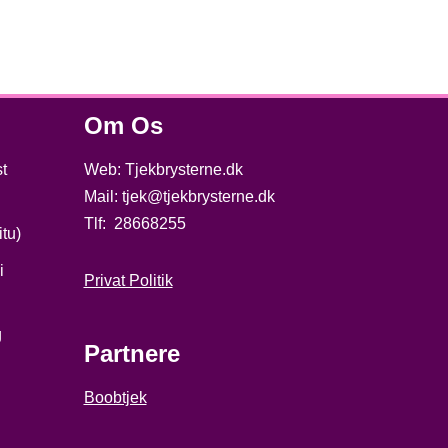
Om Os
st
Web: Tjekbrysterne.dk
Mail: tjek@tjekbrysterne.dk
Tlf: 28668255
tu)
i
Privat Politik
g
Partnere
Boobtjek