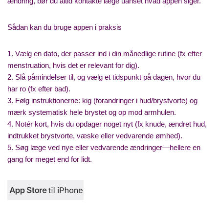
ændring, bør du altid kontakte læge uanset hvad appen siger.
Sådan kan du bruge appen i praksis
1. Vælg en dato, der passer ind i din månedlige rutine (fx efter
menstruation, hvis det er relevant for dig).
2. Slå påmindelser til, og vælg et tidspunkt på dagen, hvor du
har ro (fx efter bad).
3. Følg instruktionerne: kig (forandringer i hud/brystvorte) og
mærk systematisk hele brystet og op mod armhulen.
4. Notér kort, hvis du opdager noget nyt (fx knude, ændret hud,
indtrukket brystvorte, væske eller vedvarende ømhed).
5. Søg læge ved nye eller vedvarende ændringer—hellere en
gang for meget end for lidt.