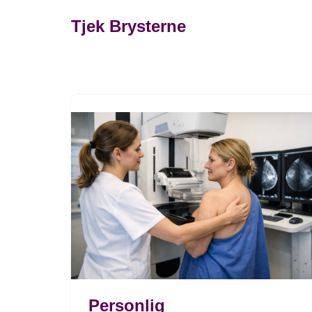
Tjek Brysterne
Spring
til
indhold
Personlig