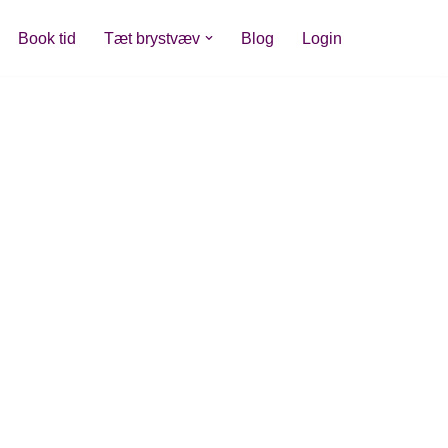
Book tid
Tæt brystvæv
Blog
Login