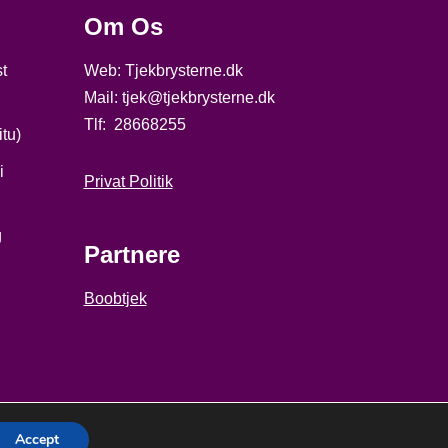
Om Os
st
Web: Tjekbrysterne.dk
Mail: tjek@tjekbrysterne.dk
Tlf: 28668255
tu)
i
Privat Politik
g
Partnere
Boobtjek
Accept